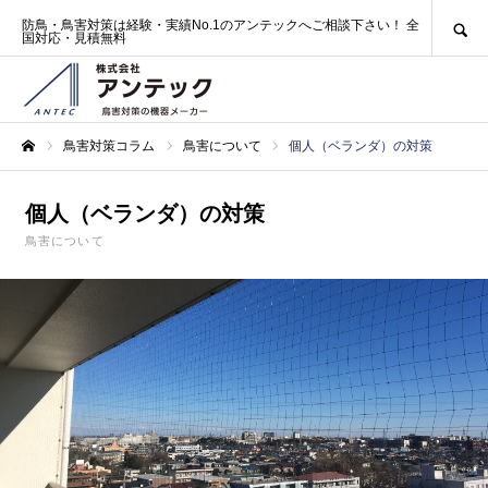
SEARCH
防鳥・鳥害対策は経験・実績No.1のアンテックへご相談下さい！ 全
国対応・見積無料
鳥害対策コラム
鳥害について
個人（ベランダ）の対策
ホーム
個人（ベランダ）の対策
鳥害について